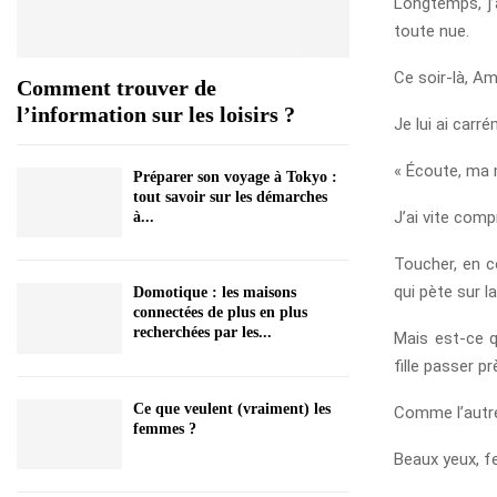
Longtemps, j’
toute nue.
Ce soir-là, A
Comment trouver de
l’information sur les loisirs ?
Je lui ai carré
« Écoute, ma 
Préparer son voyage à Tokyo :
tout savoir sur les démarches
J’ai vite comp
à...
Toucher, en c
qui pète sur l
Domotique : les maisons
connectées de plus en plus
recherchées par les...
Mais est-ce q
fille passer p
Ce que veulent (vraiment) les
Comme l’autre
femmes ?
Beaux yeux, fe