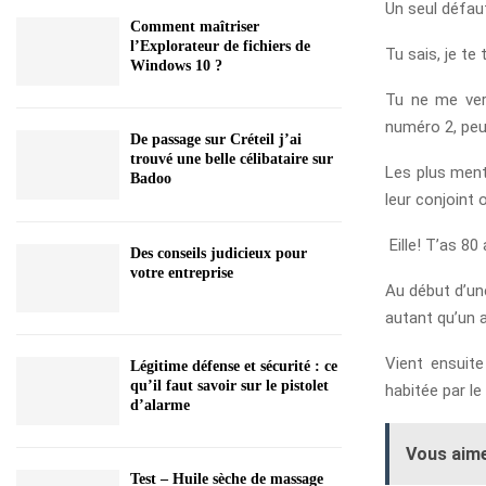
Un seul défaut
Comment maîtriser
l’Explorateur de fichiers de
Tu sais, je te
Windows 10 ?
Tu ne me ver
numéro 2, peu
De passage sur Créteil j’ai
trouvé une belle célibataire sur
Les plus ment
Badoo
leur conjoint 
Eille! T’as 80
Des conseils judicieux pour
votre entreprise
Au début d’un
autant qu’un a
Vient ensuite
Légitime défense et sécurité : ce
qu’il faut savoir sur le pistolet
habitée par l
d’alarme
Vous aime
Test – Huile sèche de massage