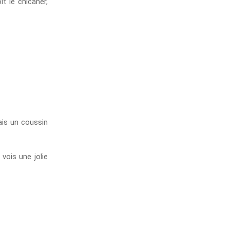
t le chicaner,
ais un coussin
vois une jolie