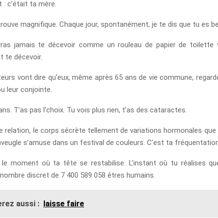
 : c’était ta mère.
 trouve magnifique. Chaque jour, spontanément, je te dis que tu es bel
ras jamais te décevoir comme un rouleau de papier de toilette v
t te décevoir.
eurs vont dire qu’eux, même après 65 ans de vie commune, regar
ou leur conjointe.
 ans. T’as pas l’choix. Tu vois plus rien, t’as des cataractes.
e relation, le corps sécrète tellement de variations hormonales que 
veugle s’amuse dans un festival de couleurs. C’est ta fréquentation,
 le moment où ta tête se restabilise. L’instant où tu réalises qu
e nombre discret de 7 400 589 058 êtres humains.
rez aussi :
laisse faire