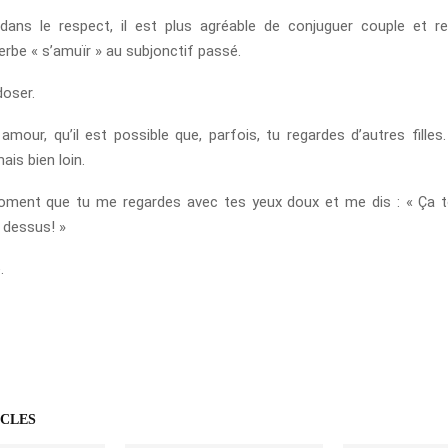
 dans le respect, il est plus agréable de conjuguer couple et 
erbe « s’amuïr » au subjonctif passé.
doser.
amour, qu’il est possible que, parfois, tu regardes d’autres filles
ais bien loin.
oment que tu me regardes avec tes yeux doux et me dis : « Ça t
 dessus! »
.
ICLES