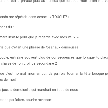
ai pris cette phrase plus au sérieux que lorsque mon chien me voi
manda me répétait sans cesse : « TOUCHE! »
ment dit :
mère insiste pour que je regarde avec mes yeux. »
ris que c’était une phrase de
loser
aux danseuses.
ouple, entraîne souvent plus de conséquences que lorsque tu plaç
a chaise de ton prof de secondaire 2.
ue c’est normal, mon amour, de parfois tourner la tête lorsque je 
rès de moi?
 jour, la demoiselle qui marchait en face de nous.
sses parfaites, sourire ravissant!