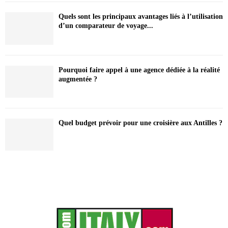
Quels sont les principaux avantages liés à l’utilisation
d’un comparateur de voyage...
Pourquoi faire appel à une agence dédiée à la réalité
augmentée ?
Quel budget prévoir pour une croisière aux Antilles ?