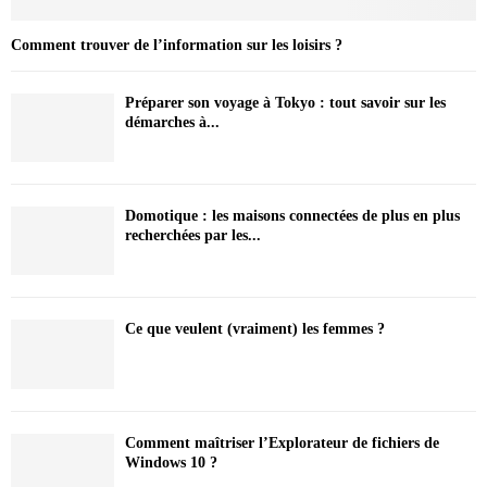
Comment trouver de l’information sur les loisirs ?
Préparer son voyage à Tokyo : tout savoir sur les
démarches à...
Domotique : les maisons connectées de plus en plus
recherchées par les...
Ce que veulent (vraiment) les femmes ?
Comment maîtriser l’Explorateur de fichiers de
Windows 10 ?