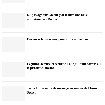
De passage sur Créteil j’ai trouvé une belle
célibataire sur Badoo
Des conseils judicieux pour votre entreprise
Légitime défense et sécurité : ce qu’il faut savoir sur
le pistolet d’alarme
Test – Huile sèche de massage au monoï de Plaisir
Secret