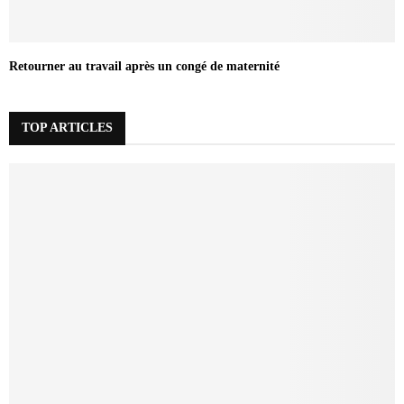
Retourner au travail après un congé de maternité
TOP ARTICLES