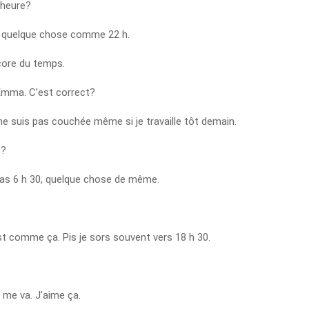
 heure?
, quelque chose comme 22 h.
core du temps.
Emma. C’est correct?
 ne suis pas couchée même si je travaille tôt demain.
e?
pas 6 h 30, quelque chose de même.
st comme ça. Pis je sors souvent vers 18 h 30.
 me va. J’aime ça.