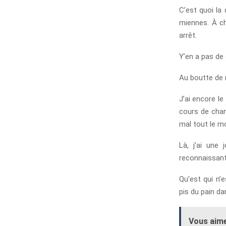
C’est quoi la
miennes. À c
arrêt.
Y’en a pas de
Au boutte de 
J’ai encore l
cours de chan
mal tout le m
Là, j’ai une 
reconnaissante
Qu’est qui n’
pis du pain da
Vous aime