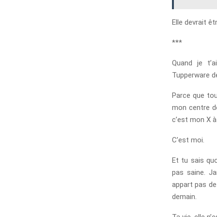
Elle devrait ê
***
Quand je t’a
Tupperware de
Parce que tou
mon centre de
c’est mon X à
C’est moi.
Et tu sais quo
pas saine. Ja
appart pas de
demain.
Ta vie, elle n