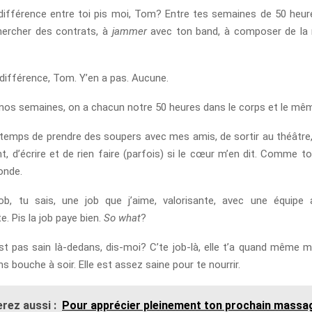
 différence entre toi pis moi, Tom? Entre tes semaines de 50 heure
hercher des contrats, à
jammer
avec ton band, à composer de la
 différence, Tom. Y’en a pas. Aucune.
nos semaines, on a chacun notre 50 heures dans le corps et le même
e temps de prendre des soupers avec mes amis, de sortir au théâtre,
t, d’écrire et de rien faire (parfois) si le cœur m’en dit. Comme 
onde.
job, tu sais, une job que j’aime, valorisante, avec une équipe
. Pis la job paye bien.
So what
?
est pas sain là-dedans, dis-moi? C’te job-là, elle t’a quand même 
ns bouche à soir. Elle est assez saine pour te nourrir.
rez aussi :
Pour apprécier pleinement ton prochain massa