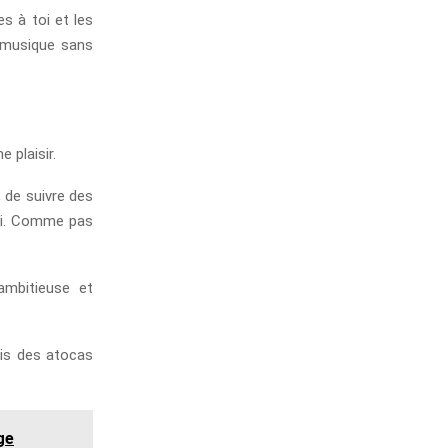
s à toi et les
 musique sans
 plaisir.
 de suivre des
toi. Comme pas
 ambitieuse et
mis des atocas
ge