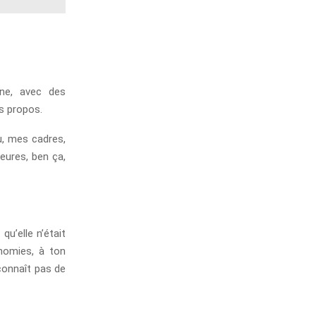
ine, avec des
s propos.
u, mes cadres,
eures, ben ça,
qu’elle n’était
onomies, à ton
connaît pas de