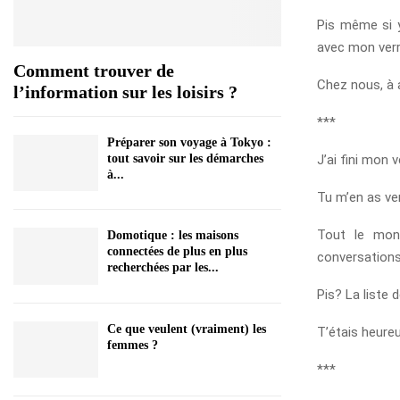
Pis même si y
avec mon verre
Comment trouver de
Chez nous, à
l’information sur les loisirs ?
***
Préparer son voyage à Tokyo :
J’ai fini mon v
tout savoir sur les démarches
à...
Tu m’en as ve
Tout le mond
Domotique : les maisons
connectées de plus en plus
conversations
recherchées par les...
Pis? La liste 
Ce que veulent (vraiment) les
T’étais heure
femmes ?
***