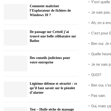
– Y’est quelle
Comment maîtriser
l’Explorateur de fichiers de
– Je sais pas
Windows 10 ?
– Ah, on a en
De passage sur Créteil j’ai
– C’est pour 
trouvé une belle célibataire sur
Badoo
– Ben oui. Je
– Quelle heur
Des conseils judicieux pour
votre entreprise
– Je ne sais 
– QUOI?
Légitime défense et sécurité : ce
– Ben oui, c’e
qu’il faut savoir sur le pistolet
d’alarme
– Pas sain.
– Oui, mais ça
Test – Huile sèche de massage