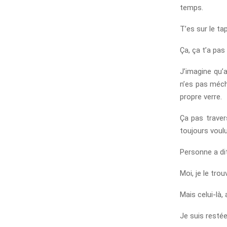
temps.
T’es sur le ta
Ça, ça t’a pas 
J’imagine qu’
n’es pas méch
propre verre.
Ça pas travers
toujours voulu
Personne a dit
Moi, je le tr
Mais celui-là, 
Je suis restée