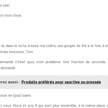
s sain.
est mon choix.
 là, dans le sofa, à boire ma colère, une gorgée de thé à la fois, à 
’étais heureuse, Tom.
emandé c’était quoi, mon problème. Une fraction de seconde, 
 demandé.
rez aussi :
Produits préférés pour sportive ou pressée
sse vie (pas) saine.
st nous. Nous et nos X qui sont plus ensemble, à la même place 