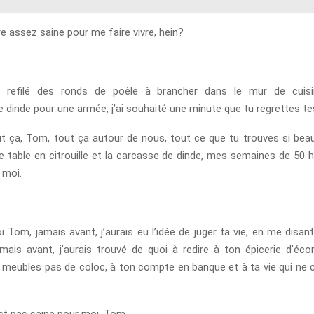
tre assez saine pour me faire vivre, hein?
i refilé des ronds de poêle à brancher dans le mur de cuis
 dinde pour une armée, j’ai souhaité une minute que tu regrettes te
t ça, Tom, tout ça autour de nous, tout ce que tu trouves si bea
 table en citrouille et la carcasse de dinde, mes semaines de 50 h
 moi.
i Tom, jamais avant, j’aurais eu l’idée de juger ta vie, en me disant 
mais avant, j’aurais trouvé de quoi à redire à ton épicerie d’éc
 meubles pas de coloc, à ton compte en banque et à ta vie qui ne 
’est pas saine pour moi, Tom.