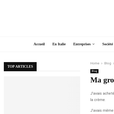
Accueil
En Italie
Entreprises
Société
Home
Blog
TOP ARTICLES
Blog
Ma gros
J’avais achet
la crème.
J’avais même