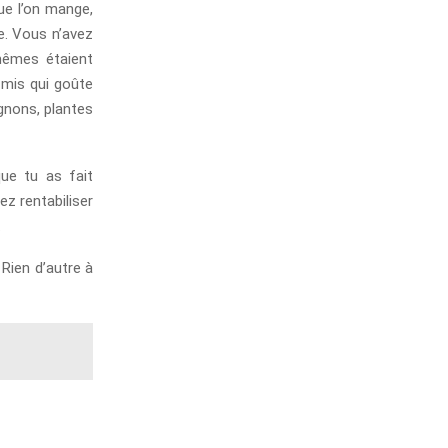
ue l’on mange,
e. Vous n’avez
mêmes étaient
 mis qui goûte
ignons, plantes
ue tu as fait
z rentabiliser
.
 Rien d’autre à