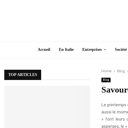
Accueil
En Italie
Entreprises
Société
Home
Blog
TOP ARTICLES
Blog
Savour
Le printemps e
aussi le momen
» font leurs
asperges, le «