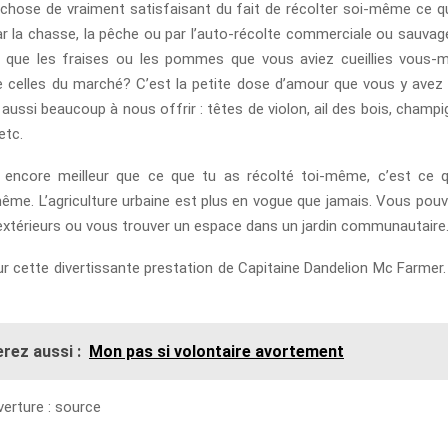
e chose de vraiment satisfaisant du fait de récolter soi-même ce q
ar la chasse, la pêche ou par l’auto-récolte commerciale ou sauvag
é que les fraises ou les pommes que vous aviez cueillies vous-
e celles du marché? C’est la petite dose d’amour que vous y avez
 aussi beaucoup à nous offrir : têtes de violon, ail des bois, champ
etc.
 encore meilleur que ce que tu as récolté toi-même, c’est ce q
ême. L’agriculture urbaine est plus en vogue que jamais. Vous pouve
xtérieurs ou vous trouver un espace dans un jardin communautaire
ur cette divertissante prestation de Capitaine Dandelion Mc Farmer.
rez aussi :
Mon pas si volontaire avortement
erture : source