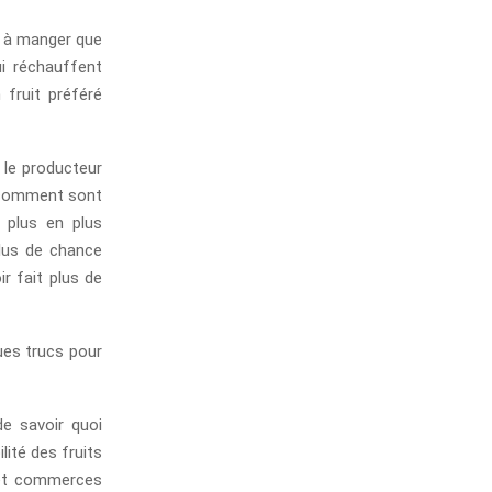
se à manger que
i réchauffent
fruit préféré
 le producteur
t comment sont
 plus en plus
lus de chance
ir fait plus de
ques trucs pour
de savoir quoi
lité des fruits
s et commerces