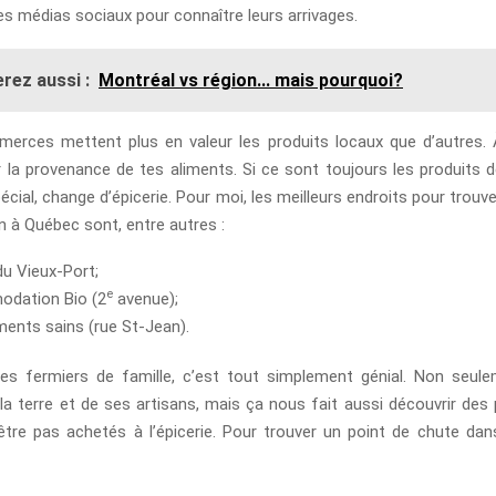
es médias sociaux pour connaître leurs arrivages.
rez aussi :
Montréal vs région... mais pourquoi?
erces mettent plus en valeur les produits locaux que d’autres. À 
r la provenance de tes aliments. Si ce sont toujours les produits d
écial, change d’épicerie. Pour moi, les meilleurs endroits pour trouv
n à Québec sont, entre autres :
u Vieux-Port;
e
dation Bio (2
avenue);
iments sains (rue St-Jean).
es fermiers de famille, c’est tout simplement génial. Non seul
la terre et de ses artisans, mais ça nous fait aussi découvrir des 
-être pas achetés à l’épicerie. Pour trouver un point de chute dans