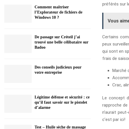
préférés sur l
Comment maîtriser
l’Explorateur de fichiers de
Windows 10 ?
Vous aime
Certains comm
De passage sur Créteil j’ai
trouvé une belle célibataire sur
peux surveille
Badoo
qui sont en sp
frais de saiso
Des conseils judicieux pour
Marché d
votre entreprise
Accommo
Crac, al
Légitime défense et sécurité : ce
Le concept d
qu’il faut savoir sur le pistolet
rapproche de 
d’alarme
n’aurait peut
c’est par ici!
Test – Huile sèche de massage