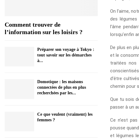
On l’aime, not
des légumes 
Comment trouver de
l’âme pendan
l’information sur les loisirs ?
lorsqu’enfin ar
De plus en pl
Préparer son voyage à Tokyo :
et le consomm
tout savoir sur les démarches
à...
traitées nos
conscientisé
d’être cultivé
Domotique : les maisons
chemin pour se
connectées de plus en plus
recherchées par les...
Que tu sois dé
passer à un au
Ce que veulent (vraiment) les
Ce n’est pas 
femmes ?
pousse quand. 
et légumes le