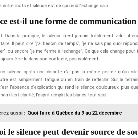
re entre mots et silence est ce qui rend l’échange sain.
nce est-il une forme de communication
t. Dans la pratique, le silence n’est jamais totalement vide : il en
ire. Il peut dire “j’ai besoin de temps”, “je ne sais pas quoi répondr
er”, ou encore “je me ferme à l’échange”. Ce que cela change pour t
oujours être lu dans son contexte, pas isolément.
 un silence après une dispute n’a pas la même portée qu’un sil
autre est simplement fatigué ou en train de réfléchir. Sur le terra
est l’absence d’explication qui rend le silence douloureux, plus que 
en n’est clarifié, l’esprit remplit les blancs tout seul.
rez aussi :
Quoi faire à Québec du 9 au 22 décembre
i le silence peut devenir source de so