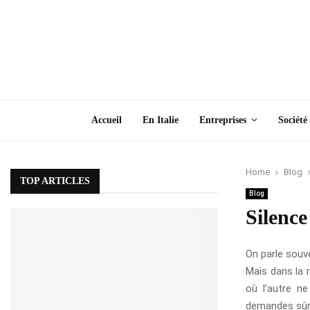
Accueil
En Italie
Entreprises
Société
Home
Blog
TOP ARTICLES
Blog
Silenc
On parle souve
Mais dans la 
où l’autre n
demandes sûre