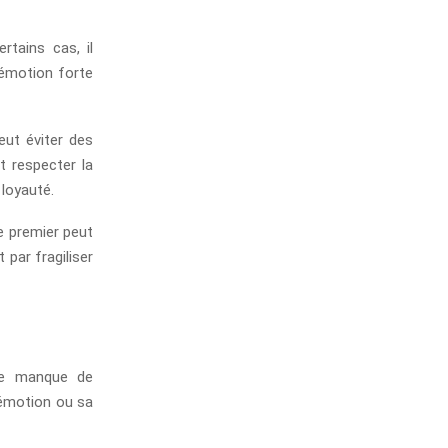
rtains cas, il
 émotion forte
eut éviter des
t respecter la
 loyauté.
Le premier peut
 par fragiliser
 le manque de
n émotion ou sa