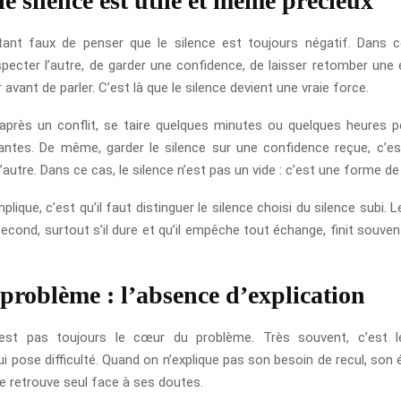
e silence est utile et même précieux
rtant faux de penser que le silence est toujours négatif. Dans ce
pecter l’autre, de garder une confidence, de laisser retomber une
r avant de parler. C’est là que le silence devient une vraie force.
après un conflit, se taire quelques minutes ou quelques heures p
antes. De même, garder le silence sur une confidence reçue, c’es
’autre. Dans ce cas, le silence n’est pas un vide : c’est une forme de
plique, c’est qu’il faut distinguer le silence choisi du silence subi. 
second, surtout s’il dure et qu’il empêche tout échange, finit souvent
 problème : l’absence d’explication
’est pas toujours le cœur du problème. Très souvent, c’est
qui pose difficulté. Quand on n’explique pas son besoin de recul, so
se retrouve seul face à ses doutes.