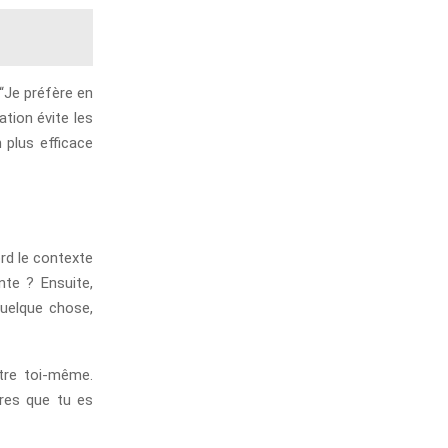
 “Je préfère en
ation évite les
n plus efficace
rd le contexte
nte ? Ensuite,
quelque chose,
ître toi-même.
tres que tu es