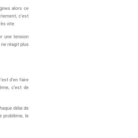
gines alors ce
rètement, c’est
ès vite.
er une tension
 ne réagit plus
’est d’en faire
ème, c’est de
haque délai de
e problème, le