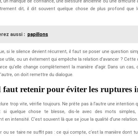
it, un manque de confiance, une blessure ancienne ou une difficult
trement dit, il dit souvent quelque chose de plus profond que 
rez aussi :
papillons
ue, si le silence devient récurrent, il faut se poser une question sim
e utile, ou un évitement qui empêche la relation d’avancer ? Cette d
parce qu’elle change complètement la manière d’agir. Dans un cas, 
’autre, on doit remettre du dialogue.
 faut retenir pour éviter les ruptures i
ure trop vite, vérifie toujours. Ne prête pas à l’autre une intention 
t si quelque chose te blesse, dis-le avec des mots simples
en intensité. C’est souvent là que se joue la qualité d’une relation.
r ou se taire ne suffit pas : ce qui compte, c’est la manière dont tu