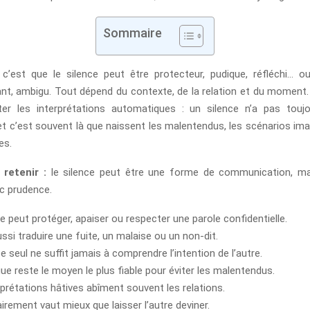
Sommaire
c’est que le silence peut être protecteur, pudique, réfléchi… o
ant, ambigu. Tout dépend du contexte, de la relation et du moment.
viter les interprétations automatiques : un silence n’a pas tou
 et c’est souvent là que naissent les malentendus, les scénarios ima
es.
 retenir :
le silence peut être une forme de communication, mais
ec prudence.
ce peut protéger, apaiser ou respecter une parole confidentielle.
ussi traduire une fuite, un malaise ou un non-dit.
e seul ne suffit jamais à comprendre l’intention de l’autre.
gue reste le moyen le plus fiable pour éviter les malentendus.
rprétations hâtives abîment souvent les relations.
airement vaut mieux que laisser l’autre deviner.