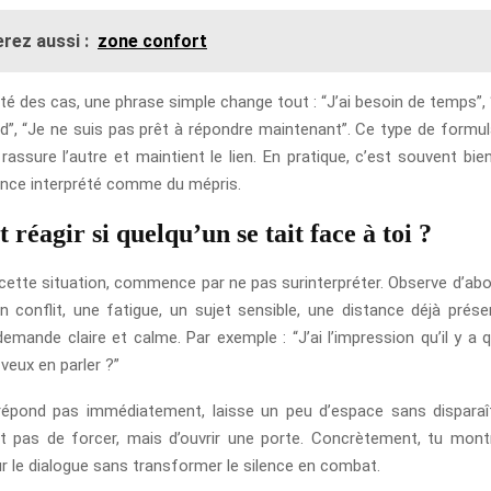
rez aussi :
zone confort
té des cas, une phrase simple change tout : “J’ai besoin de temps”,
rd”, “Je ne suis pas prêt à répondre maintenant”. Ce type de formul
assure l’autre et maintient le lien. En pratique, c’est souvent bie
lence interprété comme du mépris.
éagir si quelqu’un se tait face à toi ?
 cette situation, commence par ne pas surinterpréter. Observe d’abo
 un conflit, une fatigue, un sujet sensible, une distance déjà prése
emande claire et calme. Par exemple : “J’ai l’impression qu’il y a 
veux en parler ?”
 répond pas immédiatement, laisse un peu d’espace sans dispara
est pas de forcer, mais d’ouvrir une porte. Concrètement, tu mon
ur le dialogue sans transformer le silence en combat.