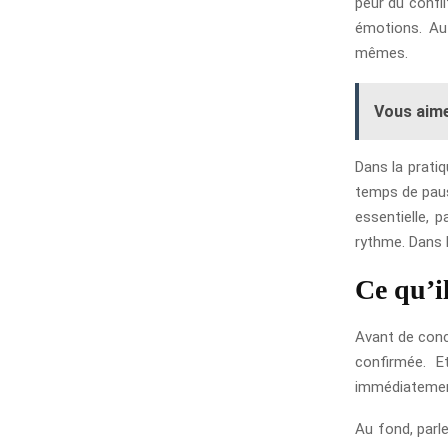
peur du confl
émotions. Au
mêmes.
Vous aime
Dans la pratiq
temps de paus
essentielle, 
rythme. Dans l
Ce qu’il
Avant de concl
confirmée. E
immédiatement 
Au fond, parle