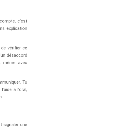
 compte, c’est
ans explication
de vérifier ce
d’un désaccord
nt, même avec
ommuniquer. Tu
’aise à l’oral,
n.
t signaler une