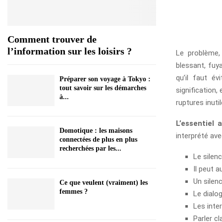
Comment trouver de
l’information sur les loisirs ?
Le problème, 
blessant, fuy
qu’il faut é
Préparer son voyage à Tokyo :
tout savoir sur les démarches
signification,
à...
ruptures inutil
L’essentiel a
Domotique : les maisons
interprété av
connectées de plus en plus
recherchées par les...
Le silen
Il peut a
Un silenc
Ce que veulent (vraiment) les
femmes ?
Le dialo
Les inte
Parler cl