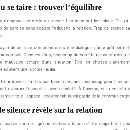
u se taire : trouver l’équilibre
pas d’opposer les mots au silence. Les deux ont leur place. Ce qui
rop de paroles sans écoute fatiguent la relation. Trop de silence s
i.
oyen de se faire comprendre reste le dialogue, parce qu’il permet 
voir compris. Dans les faits, beaucoup de conflits naissent moins 
ne mauvaise lecture d’une situation. Dire les choses claireme
ite souvent une rupture inutile.
lutôt introverti, tu n’as pas besoin de parler beaucoup pour bien c
t exprimer l’essentiel, avec sincérité. À l’inverse, si tu es très à l
s remplir tout l’espace : écouter fait aussi partie de la communicatio
e silence révèle sur la relation
ut parfois montrer qu’une relation a besoin d’être réajustée. Il peu