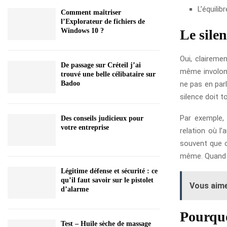
L’équilib
Comment maîtriser
l’Explorateur de fichiers de
Le sile
Windows 10 ?
Oui, clairemen
De passage sur Créteil j’ai
même involonta
trouvé une belle célibataire sur
ne pas en parl
Badoo
silence doit t
Par exemple,
Des conseils judicieux pour
votre entreprise
relation où l’
souvent que c’
même. Quand ri
Légitime défense et sécurité : ce
qu’il faut savoir sur le pistolet
Vous aime
d’alarme
Pourquo
Test – Huile sèche de massage