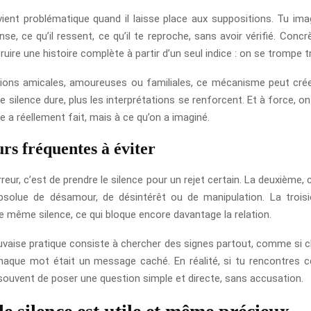
vient problématique quand il laisse place aux suppositions. Tu ima
nse, ce qu’il ressent, ce qu’il te reproche, sans avoir vérifié. Conc
re une histoire complète à partir d’un seul indice : on se trompe tr
tions amicales, amoureuses ou familiales, ce mécanisme peut cré
e silence dure, plus les interprétations se renforcent. Et à force, on
re a réellement fait, mais à ce qu’on a imaginé.
rs fréquentes à éviter
reur, c’est de prendre le silence pour un rejet certain. La deuxième, c
bsolue de désamour, de désintérêt ou de manipulation. La troisi
e même silence, ce qui bloque encore davantage la relation.
vaise pratique consiste à chercher des signes partout, comme si c
aque mot était un message caché. En réalité, si tu rencontres c
 souvent de poser une question simple et directe, sans accusation.