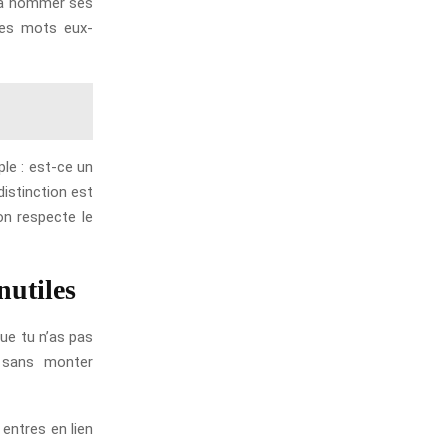
é à nommer ses
les mots eux-
ple : est-ce un
istinction est
on respecte le
nutiles
que tu n’as pas
, sans monter
 entres en lien