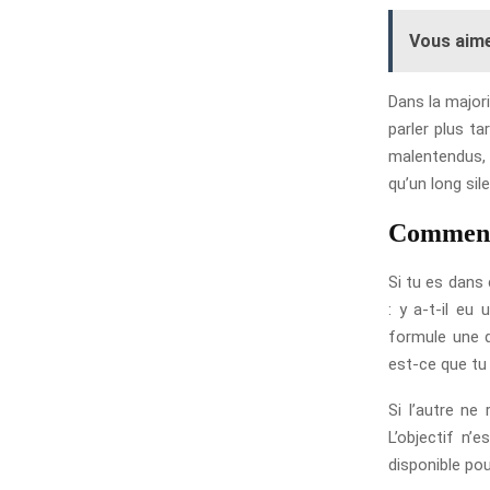
Vous aime
Dans la majori
parler plus ta
malentendus, r
qu’un long si
Comment r
Si tu es dans
: y a-t-il eu
formule une d
est-ce que tu 
Si l’autre ne
L’objectif n’
disponible po