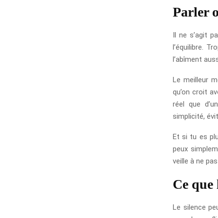
Parler o
Il ne s’agit 
l’équilibre. T
l’abîment auss
Le meilleur m
qu’on croit a
réel que d’u
simplicité, év
Et si tu es p
peux simplemen
veille à ne pa
Ce que l
Le silence pe