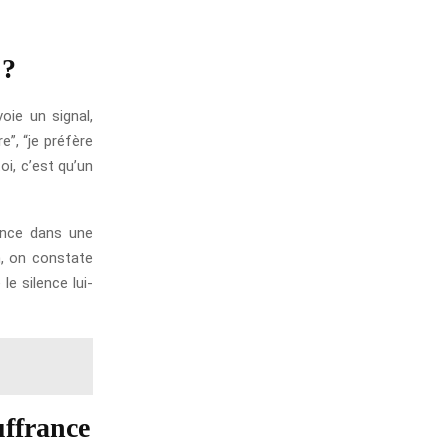
 ?
voie un signal,
e”, “je préfère
oi, c’est qu’un
ence dans une
in, on constate
le silence lui-
uffrance