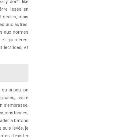
lly don’t like
être lisses en
t seules, mais
nes aux autres.
lus aux normes
 et guerrières.
 lectrices, et
 ou si peu, on
inales, voire
on s’embrasse,
circonstances,
arler à bâtons
 suis levée, je
ntes d’exister