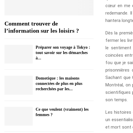
cœur en me di
redemande. Il
hantera long
Comment trouver de
l’information sur les loisirs ?
Dès la premiè
fermer les livr
le sentiment
Préparer son voyage à Tokyo :
tout savoir sur les démarches
coincées entre
à...
fou que je sa
prisonnières 
Sachant que C
Domotique : les maisons
connectées de plus en plus
Montréal, on p
recherchées par les...
scientifiques
son temps.
Ce que veulent (vraiment) les
Les histoires
femmes ?
un essentialis
et mort sont 