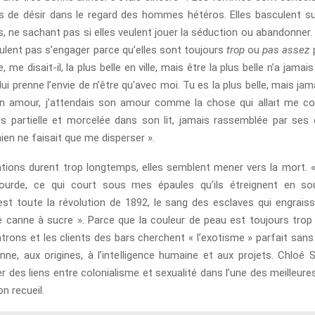
 de désir dans le regard des hommes hétéros. Elles basculent su
s, ne sachant pas si elles veulent jouer la séduction ou abandonne
ulent pas s’engager parce qu’elles sont toujours
trop
ou
pas assez
p
e, me disait-il, la plus belle en ville, mais être la plus belle n’a jamais
lui prenne l’envie de n’être qu’avec moi. Tu es la plus belle, mais jamai
on amour, j’attendais son amour comme la chose qui allait me co
is partielle et morcelée dans son lit, jamais rassemblée par ses
ien ne faisait que me disperser ».
ations durent trop longtemps, elles semblent mener vers la mort. 
lourde, ce qui court sous mes épaules qu’ils étreignent en sou
’est toute la révolution de 1892, le sang des esclaves qui engraiss
e canne à sucre ». Parce que la couleur de peau est toujours tro
trons et les clients des bars cherchent « l’exotisme » parfait sans
onne, aux origines, à l’intelligence humaine et aux projets. Chloé 
er des liens entre colonialisme et sexualité dans l’une des meilleure
 recueil.