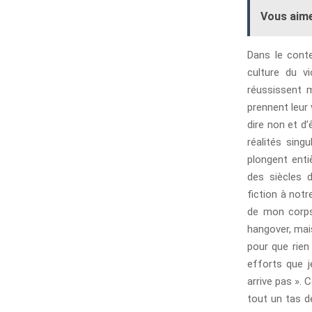
Vous aime
Dans le cont
culture du v
réussissent m
prennent leur 
dire non et d
réalités sing
plongent enti
des siècles 
fiction à not
de mon corps 
hangover, mai
pour que rien
efforts que j
arrive pas ».
tout un tas d