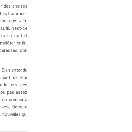
r des chaises
r. Les hommes-
our eux : « Tu
 suffi, n’est-ce
s il n’ajoutait
mpléter enfin,
 caresses, son
« Bien entendu
riant de leur
e la terre des
p ou pas assez
 s’intéresser à
Savoie-Bernard
s nouvelles qui