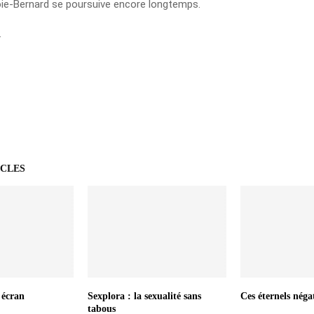
ie-Bernard se poursuive encore longtemps.
.
ICLES
 écran
Sexplora : la sexualité sans
Ces éternels négat
tabous