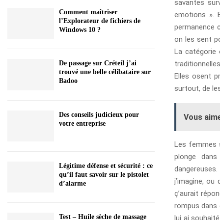
savantes surv
Comment maîtriser
emotions ». E
l’Explorateur de fichiers de
permanence co
Windows 10 ?
on les sent po
La catégorie 
traditionnelle
De passage sur Créteil j’ai
trouvé une belle célibataire sur
Elles osent p
Badoo
surtout, de le
Des conseils judicieux pour
Vous aime
votre entreprise
Les femmes sa
plonge dans 
Légitime défense et sécurité : ce
dangereuses. 
qu’il faut savoir sur le pistolet
j’imagine, ou
d’alarme
ç’aurait répo
rompus dans ce
Test – Huile sèche de massage
lui ai souhai