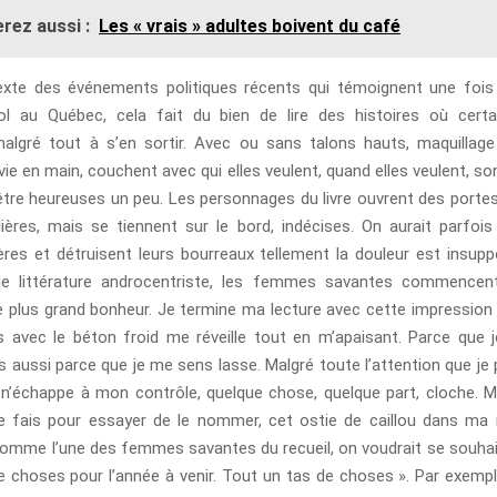
rez aussi :
Les « vrais » adultes boivent du café
exte des événements politiques récents qui témoignent une fois 
iol au Québec, cela fait du bien de lire des histoires où cer
algré tout à s’en sortir. Avec ou sans talons hauts, maquillage 
vie en main, couchent avec qui elles veulent, quand elles veulent, s
’être heureuses un peu. Les personnages du livre ouvrent des portes
ulières, mais se tiennent sur le bord, indécises. On aurait parfois 
ères et détruisent leurs bourreaux tellement la douleur est insupp
de littérature androcentriste, les femmes savantes commencent
re plus grand bonheur. Je termine ma lecture avec cette impression 
avec le béton froid me réveille tout en m’apaisant. Parce que 
s aussi parce que je me sens lasse. Malgré toute l’attention que je 
 n’échappe à mon contrôle, quelque chose, quelque part, cloche. M
e fais pour essayer de le nommer, cet ostie de caillou dans ma 
 Comme l’une des femmes savantes du recueil, on voudrait se souhai
e choses pour l’année à venir. Tout un tas de choses ». Par exempl