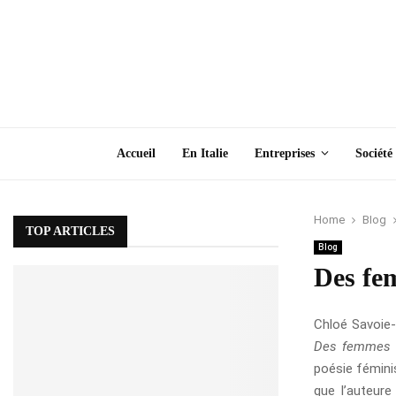
Accueil
En Italie
Entreprises
Société
Home
Blog
TOP ARTICLES
Blog
Des fe
Chloé Savoie-
Des femmes 
poésie féminis
que l’auteur