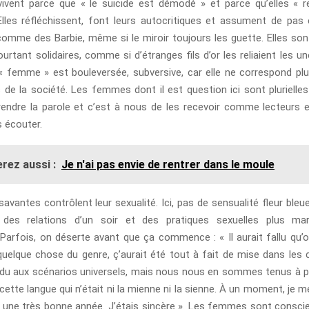
ivent parce que « le suicide est démodé » et parce qu’elles « rea
lles réfléchissent, font leurs autocritiques et assument de pas 
mme des Barbie, même si le miroir toujours les guette. Elles son
urtant solidaires, comme si d’étranges fils d’or les reliaient les u
« femme » est bouleversée, subversive, car elle ne correspond p
s de la société. Les femmes dont il est question ici sont plurielles
rendre la parole et c’est à nous de les recevoir comme lecteurs et
s écouter.
rez aussi :
Je n'ai pas envie de rentrer dans le moule
vantes contrôlent leur sexualité. Ici, pas de sensualité fleur bleue
des relations d’un soir et des pratiques sexuelles plus marg
Parfois, on déserte avant que ça commence : « Il aurait fallu qu’
 quelque chose du genre, ç’aurait été tout à fait de mise dans les 
ndu aux scénarios universels, mais nous nous en sommes tenus à p
tte langue qui n’était ni la mienne ni la sienne. À un moment, je me
té une très bonne année. J’étais sincère ». Les femmes sont conscie