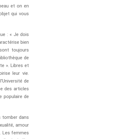
 beau et on en
objet qui vous
ue : « Je dois
caractérise bien
sont toujours
bibliothèque de
e ». Libres et
rise leur vie.
’Université de
ue des articles
e populaire de
ns tomber dans
exualité, amour
es. Les femmes