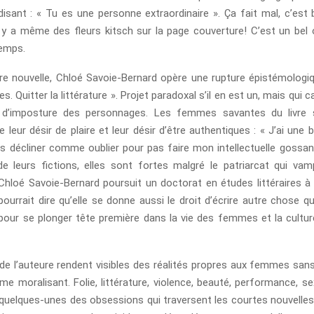
sant : « Tu es une personne extraordinaire ». Ça fait mal, c’est
 y a même des fleurs kitsch sur la page couverture! C’est un bel 
temps.
re nouvelle, Chloé Savoie-Bernard opère une rupture épistémologiq
es. Quitter la littérature ». Projet paradoxal s’il en est un, mais qui 
 d’imposture des personnages. Les femmes savantes du livre 
 leur désir de plaire et leur désir d’être authentiques : « J’ai une 
is décliner comme oublier pour pas faire mon intellectuelle gossant
de leurs fictions, elles sont fortes malgré le patriarcat qui vampi
hloé Savoie-Bernard poursuit un doctorat en études littéraires à l
ourrait dire qu’elle se donne aussi le droit d’écrire autre chose q
 pour se plonger tête première dans la vie des femmes et la cultur
 de l’auteure rendent visibles des réalités propres aux femmes sa
me moralisant. Folie, littérature, violence, beauté, performance, s
quelques-unes des obsessions qui traversent les courtes nouvell