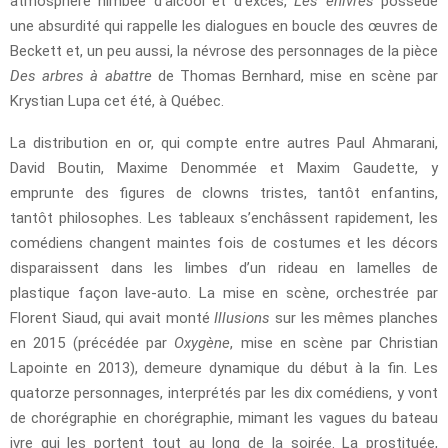
atmosphère nimbée d’alcool et d’excès,
Les enivrés
possède
une absurdité qui rappelle les dialogues en boucle des œuvres de
Beckett et, un peu aussi, la névrose des personnages de la pièce
Des arbres à abattre
de Thomas Bernhard, mise en scène par
Krystian Lupa cet été, à Québec.
La distribution en or, qui compte entre autres Paul Ahmarani,
David Boutin, Maxime Denommée et Maxim Gaudette, y
emprunte des figures de clowns tristes, tantôt enfantins,
tantôt philosophes. Les tableaux s’enchâssent rapidement, les
comédiens changent maintes fois de costumes et les décors
disparaissent dans les limbes d’un rideau en lamelles de
plastique façon lave-auto. La mise en scène, orchestrée par
Florent Siaud, qui avait monté
Illusions
sur les mêmes planches
en 2015 (précédée par
Oxygène
, mise en scène par Christian
Lapointe en 2013), demeure dynamique du début à la fin. Les
quatorze personnages, interprétés par les dix comédiens, y vont
de chorégraphie en chorégraphie, mimant les vagues du bateau
ivre qui les portent tout au long de la soirée. La prostituée,