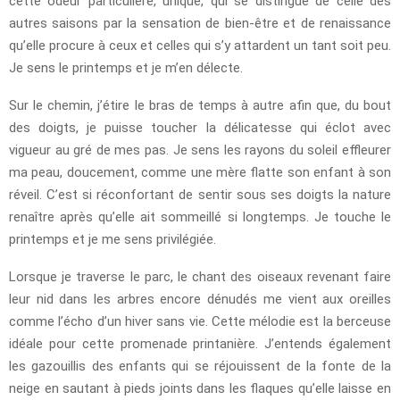
cette odeur particulière, unique, qui se distingue de celle des
autres saisons par la sensation de bien-être et de renaissance
qu’elle procure à ceux et celles qui s’y attardent un tant soit peu.
Je sens le printemps et je m’en délecte.
Sur le chemin, j’étire le bras de temps à autre afin que, du bout
des doigts, je puisse toucher la délicatesse qui éclot avec
vigueur au gré de mes pas. Je sens les rayons du soleil effleurer
ma peau, doucement, comme une mère flatte son enfant à son
réveil. C’est si réconfortant de sentir sous ses doigts la nature
renaître après qu’elle ait sommeillé si longtemps. Je touche le
printemps et je me sens privilégiée.
Lorsque je traverse le parc, le chant des oiseaux revenant faire
leur nid dans les arbres encore dénudés me vient aux oreilles
comme l’écho d’un hiver sans vie. Cette mélodie est la berceuse
idéale pour cette promenade printanière. J’entends également
les gazouillis des enfants qui se réjouissent de la fonte de la
neige en sautant à pieds joints dans les flaques qu’elle laisse en